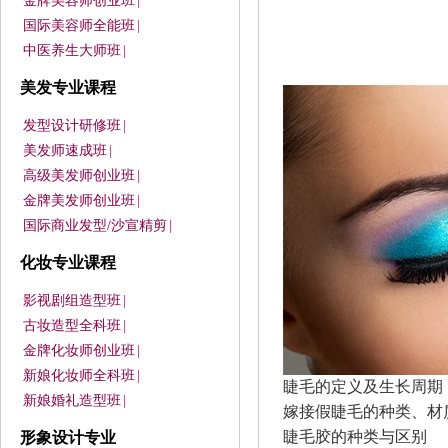
金牌美容师创业班
|
国际美容师全能班
|
中医养生大师班
|
美发专业课程
发型设计研修班
|
美发师速成班
|
高级美发师创业班
|
金牌美发师创业班
|
国际商业发型/沙宣精剪
|
化妆专业课程
影视剧组造型班
|
古妆造型全科班
|
金牌化妆师创业班
|
新娘化妆师全科班
|
睫毛的定义及生长周期
新娘婚礼造型班
|
嫁接假睫毛的种类、材
睫毛胶的种类与区别
形象设计专业