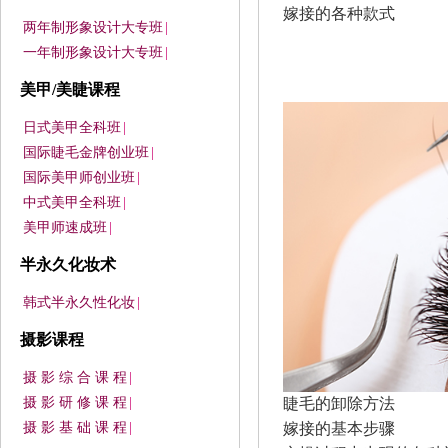
嫁接的各种款式
两年制形象设计大专班
|
一年制形象设计大专班
|
美甲/美睫课程
日式美甲全科班
|
国际睫毛金牌创业班
|
国际美甲师创业班
|
中式美甲全科班
|
美甲师速成班
|
半永久化妆术
韩式半永久性化妆
|
摄影课程
摄 影 综 合 课 程
|
睫毛的卸除方法
摄 影 研 修 课 程
|
嫁接的基本步骤
摄 影 基 础 课 程
|