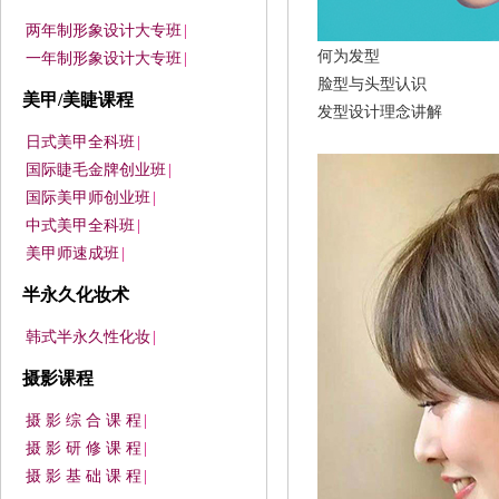
两年制形象设计大专班
|
何为发型
一年制形象设计大专班
|
脸型与头型认识
美甲/美睫课程
发型设计理念讲解
日式美甲全科班
|
国际睫毛金牌创业班
|
国际美甲师创业班
|
中式美甲全科班
|
美甲师速成班
|
半永久化妆术
韩式半永久性化妆
|
摄影课程
摄 影 综 合 课 程
|
摄 影 研 修 课 程
|
摄 影 基 础 课 程
|